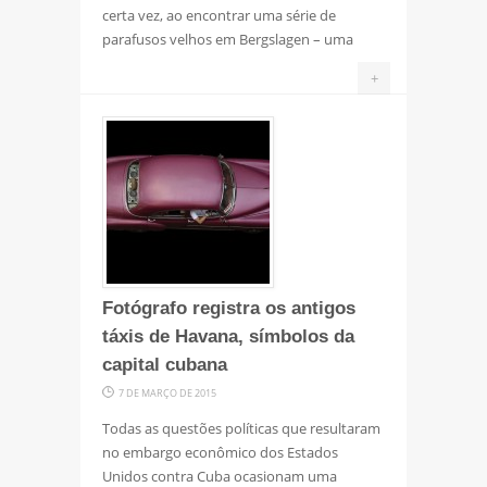
certa vez, ao encontrar uma série de
parafusos velhos em Bergslagen – uma
+
Fotógrafo registra os antigos
táxis de Havana, símbolos da
capital cubana
7 DE MARÇO DE 2015
Todas as questões políticas que resultaram
no embargo econômico dos Estados
Unidos contra Cuba ocasionam uma