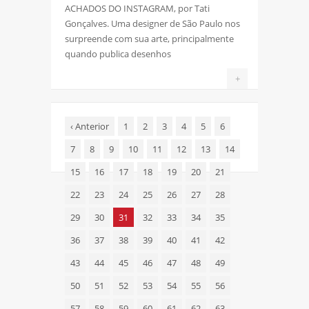
ACHADOS DO INSTAGRAM, por Tati
Gonçalves. Uma designer de São Paulo nos
surpreende com sua arte, principalmente
quando publica desenhos
+
‹
Anterior
1
2
3
4
5
6
7
8
9
10
11
12
13
14
15
16
17
18
19
20
21
22
23
24
25
26
27
28
29
30
31
32
33
34
35
36
37
38
39
40
41
42
43
44
45
46
47
48
49
50
51
52
53
54
55
56
57
58
59
60
61
62
63