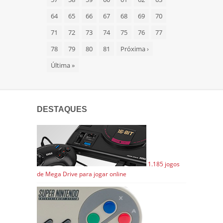
64
65
66
67
68
69
70
71
72
73
74
75
76
77
78
79
80
81
Próxima
›
Última
»
DESTAQUES
1.185 jogos
de Mega Drive para jogar online