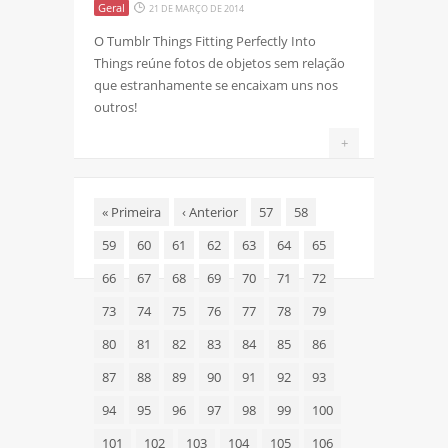
Geral
21 DE MARÇO DE 2014
O Tumblr Things Fitting Perfectly Into
Things reúne fotos de objetos sem relação
que estranhamente se encaixam uns nos
outros!
+
«
Primeira
‹
Anterior
57
58
59
60
61
62
63
64
65
66
67
68
69
70
71
72
73
74
75
76
77
78
79
80
81
82
83
84
85
86
87
88
89
90
91
92
93
94
95
96
97
98
99
100
101
102
103
104
105
106