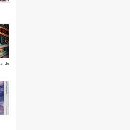
xar de