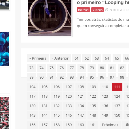
o primeiro “Looping 
Incrível
Vídeos
24 DE FEVEREIR
Tempos atrás, skatistas do m
quem conseguiria completar u
«
Primeira
‹
Anterior
61
62
63
64
65
66
73
74
75
76
77
78
79
80
81
82
89
90
91
92
93
94
95
96
97
98
104
105
106
107
108
109
110
111
1
117
118
119
120
121
122
123
124
1
130
131
132
133
134
135
136
137
1
143
144
145
146
147
148
149
150
1
156
157
158
159
160
161
Próxima
›
Úl