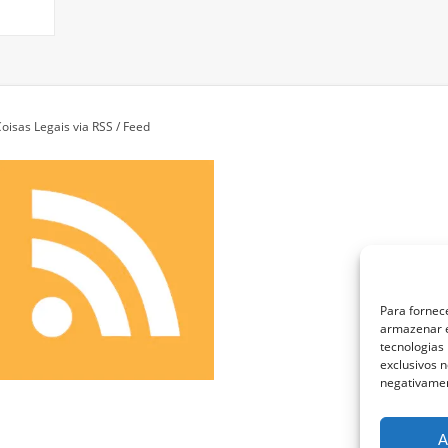
oisas Legais via RSS / Feed
Para fornec
armazenar e
tecnologias
exclusivos n
negativamen
A