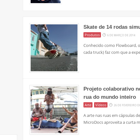
Skate de 14 rodas sim
Produtos
6 DE MARÇO DE 2014
Conhecido como Flowboard, o
cada truck) faz com que a expe
Projeto colaborativo n
rua do mundo inteiro
Arte
Vídeos
26 DE FEVEREIRO D
A arte nas ruas em cápsulas de
MicroDocs aproveita a curta 