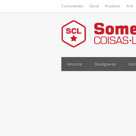
Curiosidades
Geral
Produtos
Arte
Anuncie
Divulgue-se
Con