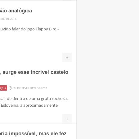
são analógica
EIRO DE 2014
ouvido falar do jogo Flappy Bird –
+
surge esse incrível castelo
gais
24 DE FEVEREIRO DE 2014
sair de dentro de uma gruta rochosa.
a Eslovênia, a aproximadamente
+
ria impossível, mas ele fez