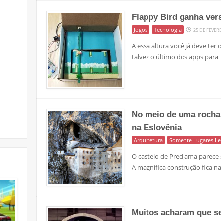
Flappy Bird ganha ver
Jogos
Tecnologia
25 DE FEVER
A essa altura você já deve ter 
talvez o último dos apps para
No meio de uma rocha, 
na Eslovênia
Arquitetura
Somente Lugares Le
O castelo de Predjama parece 
A magnífica construção fica n
Muitos acharam que se