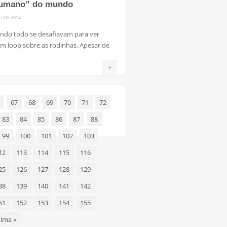
humano” do mundo
O DE 2014
undo todo se desafiavam para ver
m loop sobre as rodinhas. Apesar de
+
67
68
69
70
71
72
83
84
85
86
87
88
99
100
101
102
103
12
113
114
115
116
25
126
127
128
129
38
139
140
141
142
51
152
153
154
155
tima
»