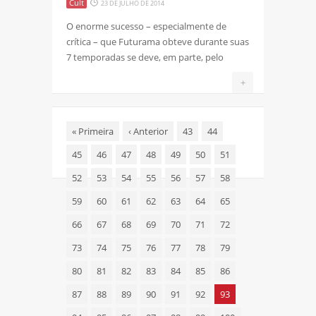
Cult
23 DE JULHO DE 2014
O enorme sucesso – especialmente de
crítica – que Futurama obteve durante suas
7 temporadas se deve, em parte, pelo
+
«
Primeira
‹
Anterior
43
44
45
46
47
48
49
50
51
52
53
54
55
56
57
58
59
60
61
62
63
64
65
66
67
68
69
70
71
72
73
74
75
76
77
78
79
80
81
82
83
84
85
86
87
88
89
90
91
92
93