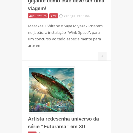
gigante como este deve ser uma
viagem!
Arquitetura
Arte
23 DE JULHO DE 2014
Masakazu Shirane e Saya Miyazaki criaram,
no Japão, a instalação “Wink Space”, para
um concurso voltado especialmente para
arte em
+
Artista redesenha universo da
série “Futurama” em 3D