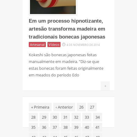
Em um processo hipnotizante,
artesão transforma madeira em
tradicionais bonecas japonesas
Artesanal
Vídeos
4 DE NOVEMBRO DE 2014
Kokeshi são bonecas japonesas feitas
manualmente em madeira. “Diz-se que
estas bonecas foram feitas originalmente
em meados do período Edo
+
«
Primeira
‹
Anterior
26
27
28
29
30
31
32
33
34
35
36
37
38
39
40
41