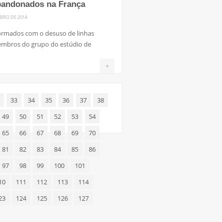
abandonados na França
BRO DE 2014
formados com o desuso de linhas
 membros do grupo do estúdio de
+
33
34
35
36
37
38
49
50
51
52
53
54
65
66
67
68
69
70
81
82
83
84
85
86
97
98
99
100
101
10
111
112
113
114
23
124
125
126
127