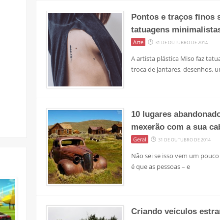
Pontos e traços finos
tatuagens minimalista
Arte
31 DE OUTUBRO DE 2014
A artista plástica Miso faz ta
troca de jantares, desenhos, 
10 lugares abandonad
mexerão com a sua ca
Geral
31 DE OUTUBRO DE 2014
Não sei se isso vem um pouco 
é que as pessoas – e
Criando veículos estr