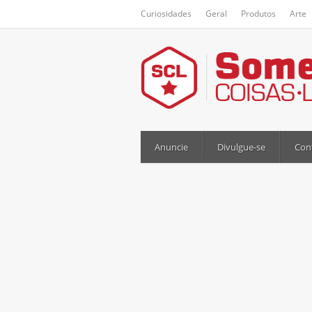
Curiosidades
Geral
Produtos
Arte
Anuncie
Divulgue-se
Con