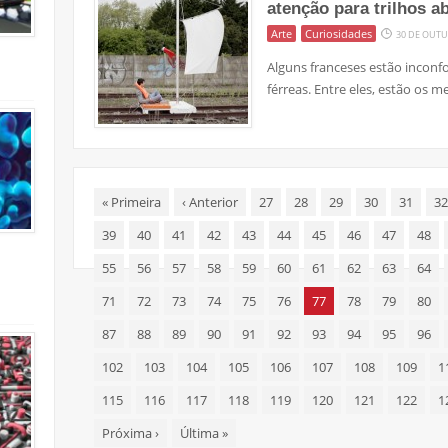
atenção para trilhos 
Arte
Curiosidades
30 DE OUTU
Alguns franceses estão incon
férreas. Entre eles, estão os
«
Primeira
‹
Anterior
27
28
29
30
31
32
39
40
41
42
43
44
45
46
47
48
55
56
57
58
59
60
61
62
63
64
71
72
73
74
75
76
77
78
79
80
87
88
89
90
91
92
93
94
95
96
102
103
104
105
106
107
108
109
1
115
116
117
118
119
120
121
122
1
Próxima
›
Última
»