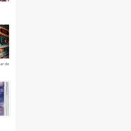
xar de