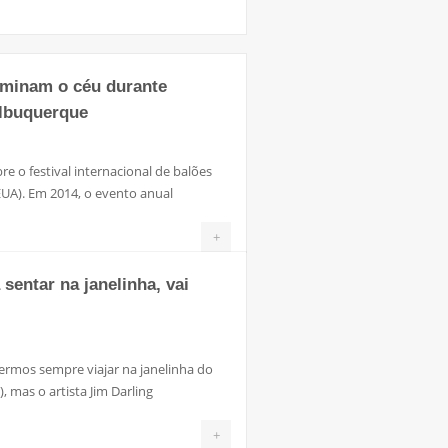
ominam o céu durante
Albuquerque
e o festival internacional de balões
UA). Em 2014, o evento anual
+
entar na janelinha, vai
ermos sempre viajar na janelinha do
, mas o artista Jim Darling
+