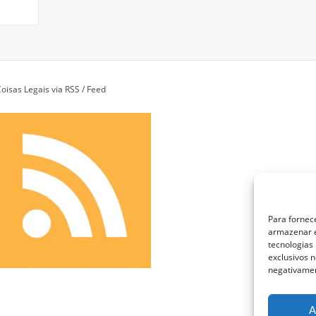
oisas Legais via RSS / Feed
Para fornec
armazenar e
tecnologias
exclusivos n
negativamen
A