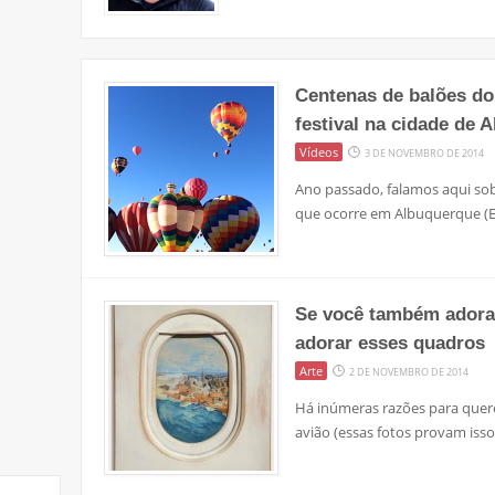
Centenas de balões d
festival na cidade de 
Vídeos
3 DE NOVEMBRO DE 2014
Ano passado, falamos aqui sobr
que ocorre em Albuquerque (E
Se você também adora s
adorar esses quadros
Arte
2 DE NOVEMBRO DE 2014
Há inúmeras razões para quer
avião (essas fotos provam isso)