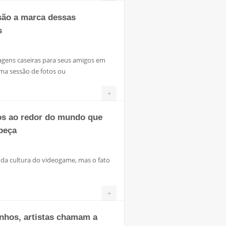
 são a marca dessas
s
tuagens caseiras para seus amigos em
uma sessão de fotos ou
+
os ao redor do mundo que
beça
da cultura do videogame, mas o fato
+
anhos, artistas chamam a