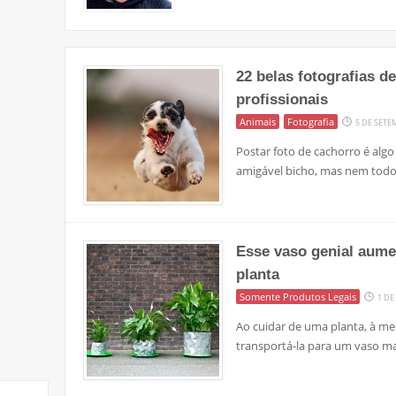
22 belas fotografias d
profissionais
Animais
Fotografia
5 DE SETE
Postar foto de cachorro é al
amigável bicho, mas nem tod
Esse vaso genial aume
planta
Somente Produtos Legais
1 DE
Ao cuidar de uma planta, à med
transportá-la para um vaso ma