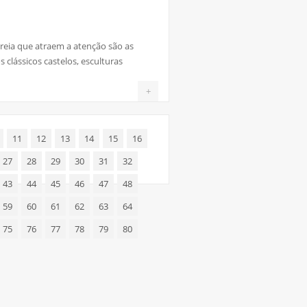
areia que atraem a atenção são as
s clássicos castelos, esculturas
+
11
12
13
14
15
16
27
28
29
30
31
32
43
44
45
46
47
48
59
60
61
62
63
64
75
76
77
78
79
80