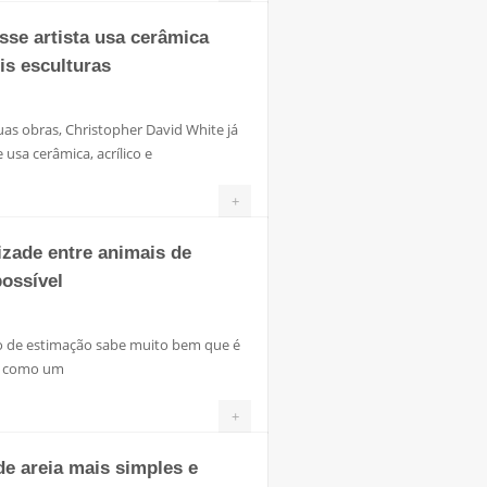
sse artista usa cerâmica
is esculturas
uas obras, Christopher David White já
 usa cerâmica, acrílico e
+
izade entre animais de
possível
o de estimação sabe muito bem que é
al como um
+
 de areia mais simples e