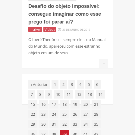
Desafio do objeto impossível:
consegue imaginar como esse
prego foi parar aí?
Incrível
Vídeos
23 DE JUNHO DE 2015
O Iberê Thenório – sempre ele -, do Manual
do Mundo, apareceu com esse estranho
objeto em um de seus
+
‹
Anterior
1
2
3
4
5
6
7
8
9
10
11
12
13
14
15
16
17
18
19
20
21
22
23
24
25
26
27
28
29
30
31
32
33
34
35
36
37
38
39
40
41
42