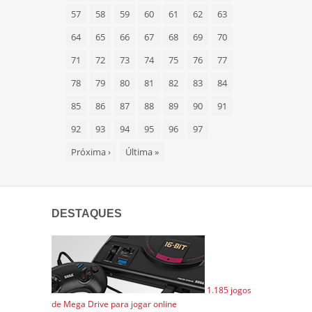
57
58
59
60
61
62
63
64
65
66
67
68
69
70
71
72
73
74
75
76
77
78
79
80
81
82
83
84
85
86
87
88
89
90
91
92
93
94
95
96
97
Próxima
›
Última
»
DESTAQUES
1.185 jogos
de Mega Drive para jogar online