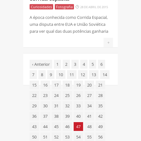
Curiosidades
Fotografia
28 DE ABRIL DE 2015
A época conhecida como Corrida Espacial,
uma disputa entre EUA e União Soviética
para ver qual das duas potências ganharia
+
‹
Anterior
1
2
3
4
5
6
7
8
9
10
11
12
13
14
15
16
17
18
19
20
21
22
23
24
25
26
27
28
29
30
31
32
33
34
35
36
37
38
39
40
41
42
43
44
45
46
47
48
49
50
51
52
53
54
55
56