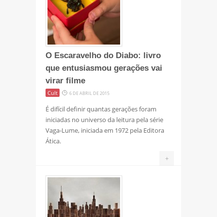
O Escaravelho do Diabo: livro
que entusiasmou gerações vai
virar filme
Cult
6 DE ABRIL DE 2015
É difícil definir quantas gerações foram
iniciadas no universo da leitura pela série
Vaga-Lume, iniciada em 1972 pela Editora
Ática.
+