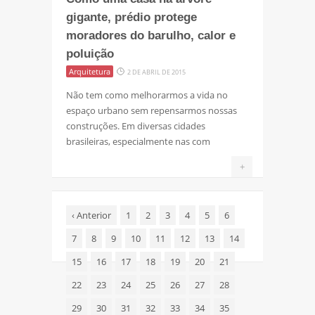
gigante, prédio protege
moradores do barulho, calor e
poluição
Arquitetura
2 DE ABRIL DE 2015
Não tem como melhorarmos a vida no
espaço urbano sem repensarmos nossas
construções. Em diversas cidades
brasileiras, especialmente nas com
+
‹
Anterior
1
2
3
4
5
6
7
8
9
10
11
12
13
14
15
16
17
18
19
20
21
22
23
24
25
26
27
28
29
30
31
32
33
34
35