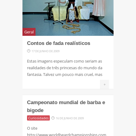
Geral
Contos de fada realísticos
17 DE JUNHO DE 2009
Estas imagens especulam como seriam as
realidades de três princesas do mundo da
fantasia. Talvez um pouco mais cruel, mas
+
Campeonato mundial de barba e
bigode
Curiosidades
16 DE JUNHO DE 2009
O site
http://www.worldbeardchampionships.com