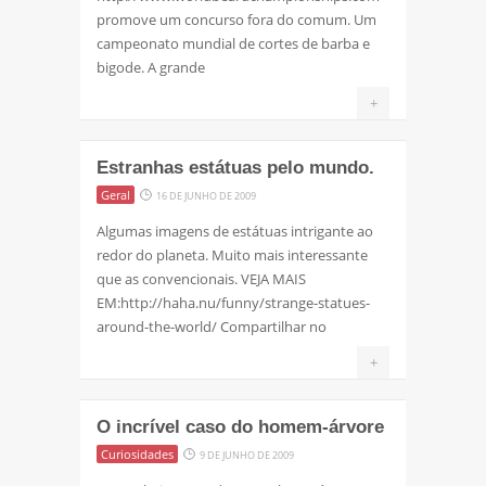
promove um concurso fora do comum. Um
campeonato mundial de cortes de barba e
bigode. A grande
+
Estranhas estátuas pelo mundo.
Geral
16 DE JUNHO DE 2009
Algumas imagens de estátuas intrigante ao
redor do planeta. Muito mais interessante
que as convencionais. VEJA MAIS
EM:http://haha.nu/funny/strange-statues-
around-the-world/ Compartilhar no
+
O incrível caso do homem-árvore
Curiosidades
9 DE JUNHO DE 2009