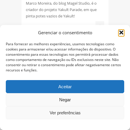
Marco Moreira, do blog Magel Studio, é o
criador do projeto Yakult Parade, em que
pinta potes vazios de Yakult!
+
Gerenciar o consentimento
Para fornecer as melhores experiências, usamos tecnologias como
cookies para armazenar e/ou acessar informações do dispositivo. O
consentimento para essas tecnologias nos permitirá processar dados
como comportamento de navegação ou IDs exclusivos neste site. Não
consentir ou retirar o consentimento pode afetar negativamente certos
recursos e funções.
Aceitar
Arte
Negar
Você não vai conseguir parar de
olhar para esses GIFs animados
Ver preferências
hipnotizantes
5 DE MAIO DE 2015