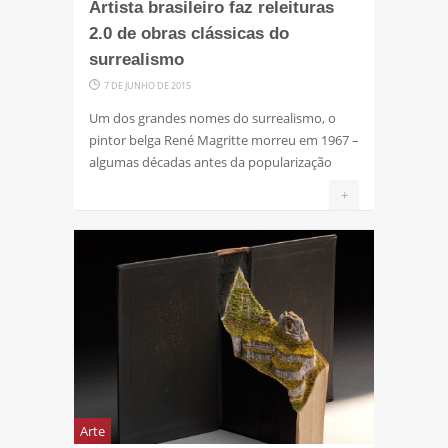
Artista brasileiro faz releituras
2.0 de obras clássicas do
surrealismo
7 DE JUNHO DE 2015
Um dos grandes nomes do surrealismo, o
pintor belga René Magritte morreu em 1967 –
algumas décadas antes da popularização
+
Arte