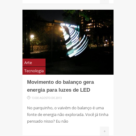
Arte
Tecnologia
Movimento do balanço gera
energia para luzes de LED
13 DE AGOSTO DE 2013
No parquinho, o vaivém do balanço é uma
fonte de energia não explorada. Você já tinha
pensado nisso? Eu não
+