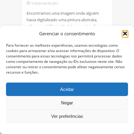
10 DE JULHO DE 2013
Encontramos uma imagem onde alguém
havia digitalizado uma pintura abstrata,
achamos a idéia muito interessante e fomos
atrás do autor
Gerenciar o consentimento
+
Para fornecer as melhores experiências, usamos tecnologias como
cookies para armazenar e/ou acessar informações do dispositivo. O
consentimento para essas tecnologias nos permitirá processar dados
como comportamento de navegação ou IDs exclusivos neste site. Não
‹
Anterior
1
2
3
4
5
6
consentir ou retirar o consentimento pode afetar negativamente certos
recursos e funções.
7
8
9
10
11
12
13
14
15
16
17
18
19
20
21
Aceitar
22
23
24
25
26
27
28
Negar
29
30
31
32
33
34
35
36
37
38
39
40
41
42
Ver preferências
43
44
45
46
47
48
49
50
51
52
53
54
55