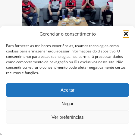
Gerenciar o consentimento
Curiosidades
100 mil reais em prêmio, basta
Para fornecer as melhores experiências, usamos tecnologias como
cookies para armazenar e/ou acessar informações do dispositivo. O
que 5 torcedores vejam em
consentimento para essas tecnologias nos permitirá processar dados
silêncio seu time ser campeão
como comportamento de navegação ou IDs exclusivos neste site. Não
consentir ou retirar o consentimento pode afetar negativamente certos
13 DE DEZEMBRO DE 2013
recursos e funções.
A FOX Sports decidiu lançar um desafio para
5 torcedores fanáticos do Flamengo. Assistir
Aceitar
a final da Copa do Brasil
+
Negar
Ver preferências
‹
Anterior
1
2
3
4
5
6
7
8
9
10
11
12
13
14