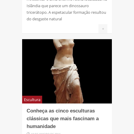
Islândia que parece um dinossauro
tricerátopo. A espetacular formação resultou
do desgaste natural
+
Escultura
Conheça as cinco esculturas
clássicas que mais fascinam a
humanidade