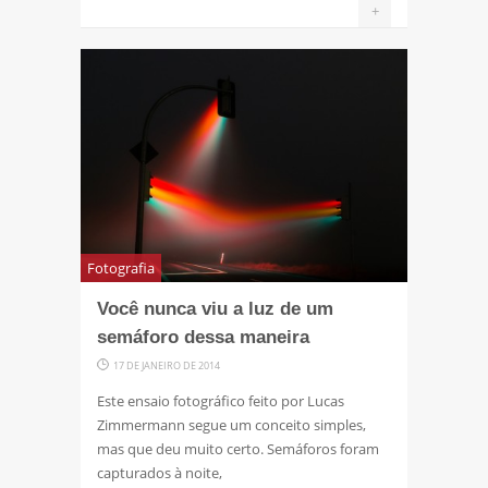
+
Fotografia
Você nunca viu a luz de um
semáforo dessa maneira
17 DE JANEIRO DE 2014
Este ensaio fotográfico feito por Lucas
Zimmermann segue um conceito simples,
mas que deu muito certo. Semáforos foram
capturados à noite,