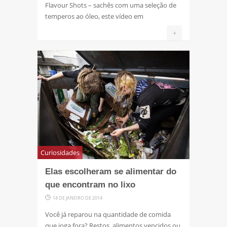
Flavour Shots – sachês com uma seleção de
temperos ao óleo, este vídeo em
+
Curiosidades
Elas escolheram se alimentar do
que encontram no lixo
14 DE JANEIRO DE 2014
Você já reparou na quantidade de comida
que joga fora? Restos, alimentos vencidos ou